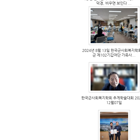
덕경, 비우면 보인다 ...
2024년 8월 13일 한국군사회복지학
군 제102기갑여단 가족사...
한국군사회복지학회 추계학술대회 20
12월07일