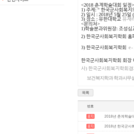
춘계학술대회 일정
<2018
주제
한국군사회복지
1)
: “
일시
년
월
일
2)
: 2018
5
25
(
장소
유한대학교
유재
3)
:
문의처
<
>
학술분과위원장
조성심
1)
:
한국군사회복지학회 홈
2)
한국군사회복지학회
3)
e-
한국군사회복지학회 회장
사
한국군사회복지학회
)
경
보건복지학과 학과사무
목록
번호
2018년 춘계학술
2018년 한국군