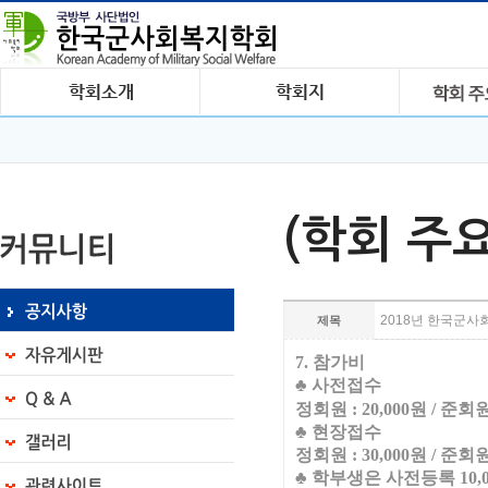
(학회 주
2018년 한국군사
제목
7.
참가비
♣
사전접수
정회원
: 20,000
원
/
준회원
♣
현장접수
정회원
: 30,000
원
/
준회원
♣
학부생은 사전등록
10,