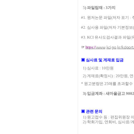
5
)
파일탑재
: 3
가지
#1.
원저논문 파일
(
저자 표기
:
#2.
심사용 파일
(
저자 기본정보
(
#3. KCI
유사도검사결과 파일
(
☞
https://
www.kci.go.kr/kciporta
▣
심사료 및 게재료 입금
1)
심사료
: 10
만원
2)
게재료
(
확정시
) : 20
만원
,
연
*
원고분량은
25
매를 초과할수
3)
입금계좌
: 새마을금고 9002-
▣
관련 문의
1)
원고접수 등
:
편집위원장 
2)
학회가입
,
연회비
,
심사료
/
게