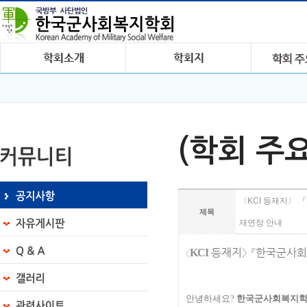
(학회 주
〈KCI 등재지〉 
제목
재연장 안내
등재지
〉
『
한국군사회
KCI
〈
안녕하세요
?
한국군사회복지