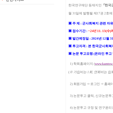
한국연구재단 등재지인
『
한국
월
31
일에 발행될 제
17
권 2
호에
▣
주 제
:
군사회복지 관련 자
▣
접수기간
:
11
. 13
(수
)
~24년
▣
발간예정일
: 2
024
년
12
월
3
▣
투고자격
:
본 한국군사회복
▣
논문 투고요령
(
온라인 투고
1)
학회홈페이지
(
www.kamtsw
(
※
가입비는
1
회
,
연회비는 입
2)
회원가입
⇒
로그인
⇒
홈페이
3)
논문투고 클릭
,
신규논문투고
4)
논문투고 규정 및 연구윤리