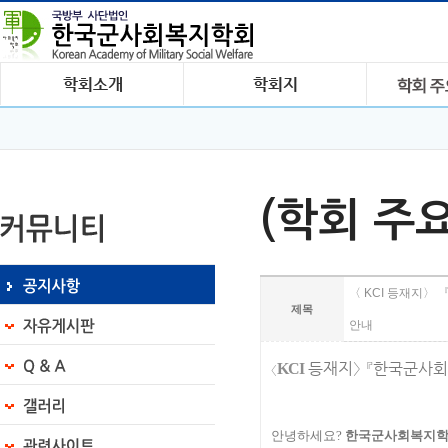
(학회 주
〈 KCI 등재지〉
제목
안내
등재지
〉
『
한국군사회
KCI
〈
안녕하세요
?
한국군사회복지