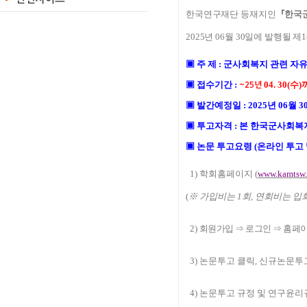
한국연구재단 등재지인
『
한국
2025
년 06
월
30
일에 발행될 제
1
▣
주 제
:
군사회복지 관련 자
▣
접수기간
:
04
. 30
(수
)
~25년
▣
발간예정일
: 2
025
년
06
월
3
▣
투고자격
:
본 한국군사회복
▣
논문 투고요령
(
온라인 투고
1)
학회홈페이지
(
www.kamtsw
(
※
가입비는
1
회
,
연회비는 입
2)
회원가입
⇒
로그인
⇒
홈페이
3)
논문투고 클릭
,
신규논문투고
4)
논문투고 규정 및 연구윤리