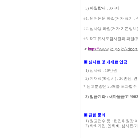
5
)
파일탑재
: 3
가지
#1.
원저논문 파일
(
저자 표기
:
#2.
심사용 파일
(
저자 기본정보
(
#3. KCI
유사도검사결과 파일
(
☞
https://
www.kci.go.kr/kciporta
▣
심사료 및 게재료 입금
1)
심사료
: 10
만원
2)
게재료
(
확정시
) : 20
만원
,
연
*
원고분량은
25
매를 초과할수
3)
입금계좌
: 새마을금고 9002-
▣
관련 문의
1)
원고접수 등
:
편집위원장 
2)
학회가입
,
연회비
,
심사료
/
게