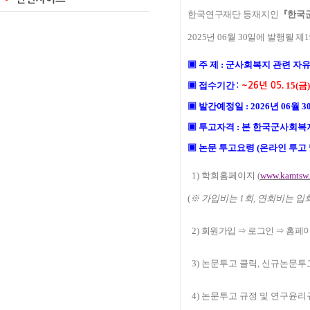
한국연구재단 등재지인
『
한국
2025
년 06
월
30
일에 발행될 제
1
▣
주 제
:
군사회복지 관련 자유주
▣
접수기간
. 15
(금
)
:
~26년
05
▣
발간예정일
: 2
026
년
06
월
3
▣
투고자격
:
본 한국군사회복
▣
논문 투고요령
(
온라인 투고
1)
학회홈페이지
(
www.kamtsw
(
※
가입비는
1
회
,
연회비는 입
2)
회원가입
⇒
로그인
⇒
홈페이
3)
논문투고 클릭
,
신규논문투고
4)
논문투고 규정 및 연구윤리