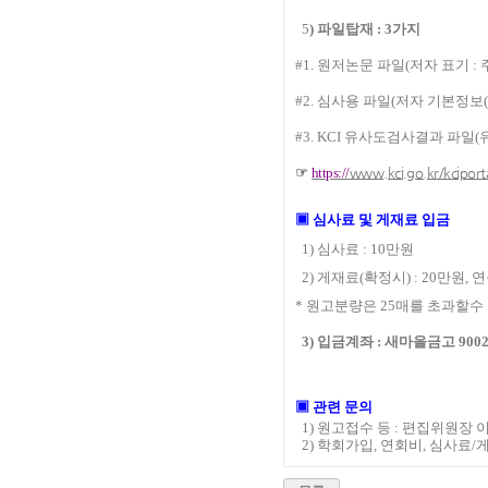
5
)
파일탑재
: 3
가지
#1.
원저논문 파일
(
저자 표기
:
#2.
심사용 파일
(
저자 기본정보
(
#3. KCI
유사도검사결과 파일
(
☞
https://
www.kci.go.kr/kciporta
▣
심사료 및 게재료 입금
1)
심사료
: 10
만원
2)
게재료
(
확정시
) : 20
만원
,
연
*
원고분량은
25
매를 초과할수
3)
입금계좌
: 새마을금고 9002-
▣
관련 문의
1)
원고접수 등
:
편집위원장 
2)
학회가입
,
연회비
,
심사료
/
게