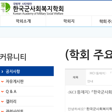
(학회 주
〈KCI 등재지〉 
제목
안내
KCI
등재지
〉
『
한국군사회
〈
안녕하세요
?
한국군사회복지