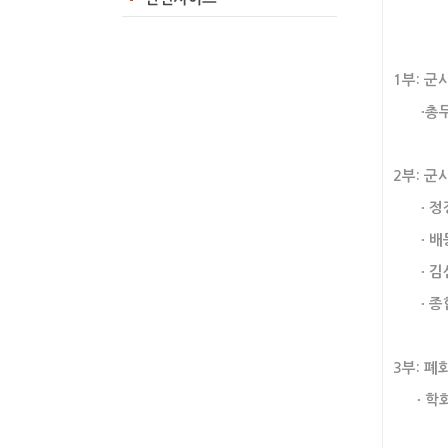
좌장
1부: 군
∙총무
2부: 군
∙ 정정애
∙ 배동훈
∙ 김선녀
∙ 종합토
3부: 폐회
∙ 학회