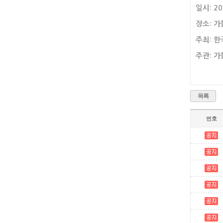
일시: 202
장소: 
주최: 
주관: 
목록
번호