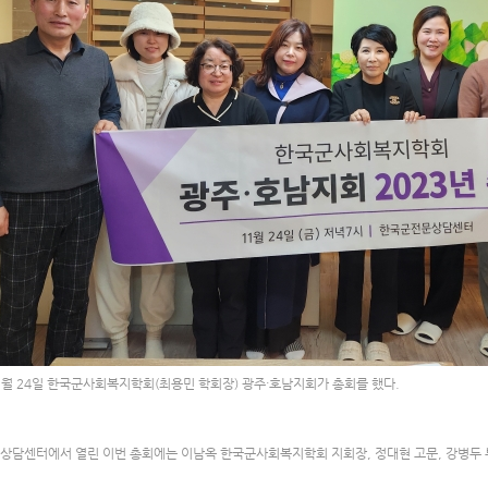
11월 24일 한국군사회복지학회(최용민 학회장) 광주·호남지회가 총회를 했다.
담센터에서 열린 이번 총회에는 이남옥 한국군사회복지학회 지회장, 정대현 고문, 강병두 부