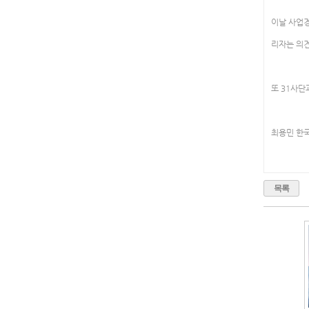
이날 사업경
리자는 의
또 31사단
최용민 한
목록