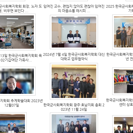
군사회복지학회 회장, 노자 도
임여진 교수, 괜찮지 않아도 괜찮아 임여진
2025 한국군사회
, 비우면 보인다 ...
의 마음소통 레시피 ...
기
2024년 7월 4일 한국군사회복지학회 대신
한국군사회복지학회
월 13일 한국군사회복지학회 육
대학교 업무협약식
년 
102기갑여단 가족사...
한국군사회복지학
지학회 추계학술대회 2023년
센터 상
한국군사회복지학회 광주·호남지회 총회 2
12월07일
023년 11월 24일