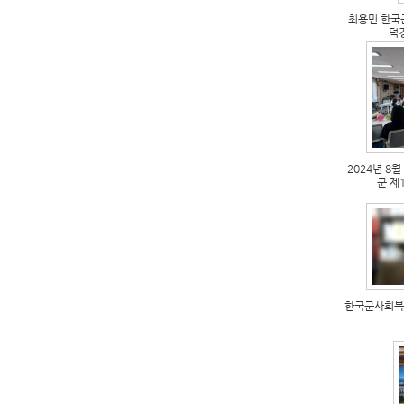
최용민 한국
덕경
2024년 8
군 제
한국군사회복