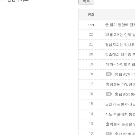
목록
번호
글 읽기 권한에 관
22
12월 2호는 언제
21
경남지회는 없나요..
20
학술대회 영수증 
19
저~ 아직도 정
18
답변:저~
17
정회원 가입관
16
답변:정회
15
글읽기 권한 아래글
14
저도 학술대회 통
13
학술지 논문을 
12
답변: 회