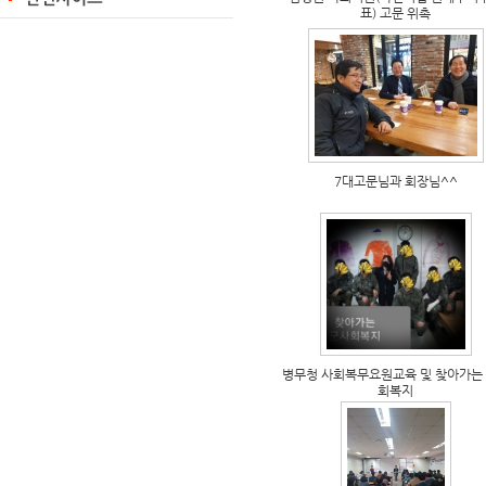
표) 고문 위촉
7대고문님과 회장님^^
병무청 사회복무요원교육 및 찾아가는
회복지